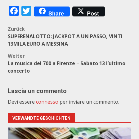
Facebook
Twitter
Share
Post
Beitragsnavigation
Zurück
SUPERENALOTTO: JACKPOT A UN PASSO, VINTI
13MILA EURO A MESSINA
Weiter
La musica del 700 a Firenze – Sabato 13 l’ultimo
concerto
Lascia un commento
Devi essere
connesso
per inviare un commento.
VERWANDTE GESCHICHTEN