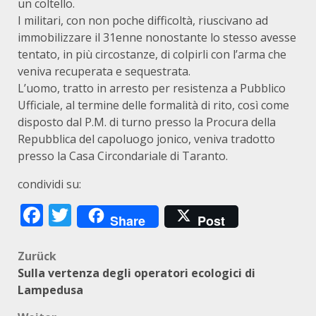
un coltello.
I militari, con non poche difficoltà, riuscivano ad
immobilizzare il 31enne nonostante lo stesso avesse
tentato, in più circostanze, di colpirli con l’arma che
veniva recuperata e sequestrata.
L’uomo, tratto in arresto per resistenza a Pubblico
Ufficiale, al termine delle formalità di rito, così come
disposto dal P.M. di turno presso la Procura della
Repubblica del capoluogo jonico, veniva tradotto
presso la Casa Circondariale di Taranto.
condividi su:
Facebook
Twitter
Share
Post
Beitragsnavigation
Zurück
Sulla vertenza degli operatori ecologici di
Lampedusa