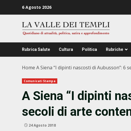
Zum
6 Agosto 2026
Inhalt
springen
Rubrica Salute
Cultura
Politica
Rubriche
Home
A Siena “I dipinti nascosti di Aubusson”: 6 
Comunicati Stampa
A Siena “I dipinti n
secoli di arte cont
24 Agosto 2018