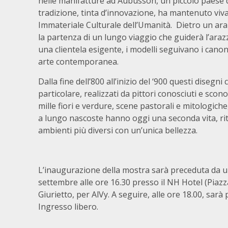
nelle manifatture ad Aubusson, un piccolo paese d
tradizione, tinta d’innovazione, ha mantenuto viva
Immateriale Culturale dell’Umanità. Dietro un ar
la partenza di un lungo viaggio che guiderà l’arazz
una clientela esigente, i modelli seguivano i cano
arte contemporanea.
Dalla fine dell’800 all’inizio del ‘900 questi disegn
particolare, realizzati da pittori conosciuti e scon
mille fiori e verdure, scene pastorali e mitologich
a lungo nascoste hanno oggi una seconda vita, ritr
ambienti più diversi con un’unica bellezza.
L’inaugurazione della mostra sarà preceduta da 
settembre alle ore 16.30 presso il NH Hotel (Piazz
Giurietto, per AlVy. A seguire, alle ore 18.00, sarà
Ingresso libero.