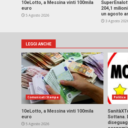
10eLotto, a Messina vinti 100mila
SuperEnalott
euro
204,1 milion
un agosto a
5 Agosto 2026
3 Agosto 202
LEGGI ANCHE
Comunicati Stampa
Politica
10eLotto, a Messina vinti 100mila
SanitàXTu
euro
Sottana. 
diseguagl
5 Agosto 2026