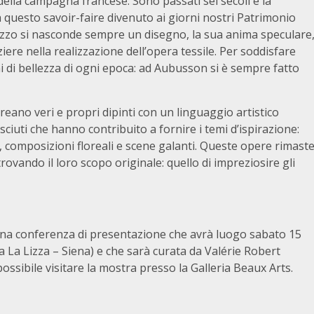
ella campagna francese. Sono passati sei secoli e la
 questo savoir-faire divenuto ai giorni nostri Patrimonio
azzo si nasconde sempre un disegno, la sua anima speculare
iere nella realizzazione dell’opera tessile. Per soddisfare
ni di bellezza di ogni epoca: ad Aubusson si è sempre fatto
i creano veri e propri dipinti con un linguaggio artistico
osciuti che hanno contribuito a fornire i temi d’ispirazione:
e, composizioni floreali e scene galanti. Queste opere rimast
ovando il loro scopo originale: quello di impreziosire gli
una conferenza di presentazione che avrà luogo sabato 15
a La Lizza – Siena) e che sarà curata da Valérie Robert
 possibile visitare la mostra presso la Galleria Beaux Arts.