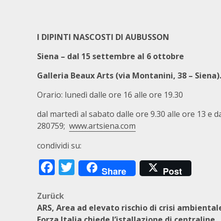
I DIPINTI NASCOSTI DI AUBUSSON
Siena – dal 15 settembre al 6 ottobre
Galleria Beaux Arts (via Montanini, 38 – Siena)
Orario: lunedì dalle ore 16 alle ore 19.30
dal martedì al sabato dalle ore 9.30 alle ore 13 e d
280759;
www.artsiena.com
condividi su:
Facebook
Twitter
Share
Post
Beitragsnavigation
Zurück
ARS, Area ad elevato rischio di crisi ambiental
Forza Italia chiede l’istallazione di centraline