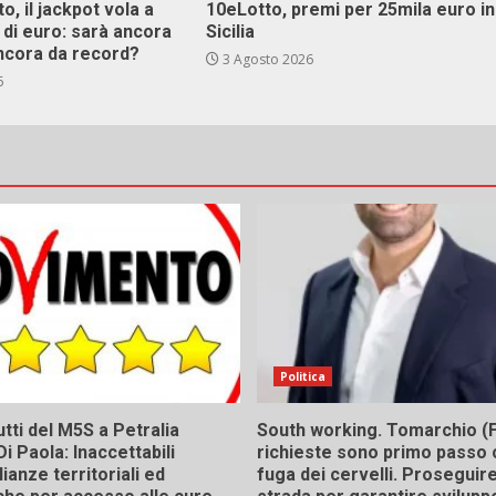
o, il jackpot vola a
10eLotto, premi per 25mila euro in
i di euro: sarà ancora
Sicilia
ncora da record?
3 Agosto 2026
6
Politica
tti del M5S a Petralia
South working. Tomarchio (F
Di Paola: Inaccettabili
richieste sono primo passo 
ianze territoriali ed
fuga dei cervelli. Proseguir