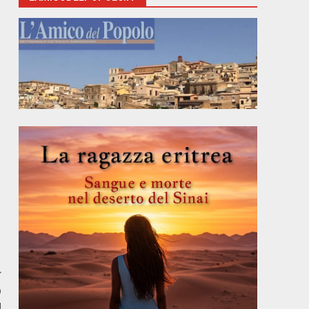
r
p
d