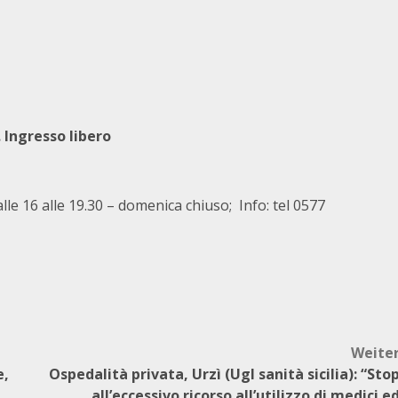
. Ingresso libero
alle 16 alle 19.30 – domenica chiuso; Info: tel 0577
Weite
e,
Ospedalità privata, Urzì (Ugl sanità sicilia): “Sto
all’eccessivo ricorso all’utilizzo di medici e