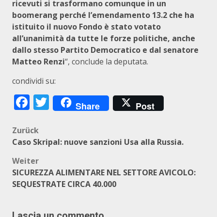
ricevuti si trasformano comunque in un
boomerang perché l’emendamento 13.2 che ha
istituito il nuovo Fondo è stato votato
all’unanimità da tutte le forze politiche, anche
dallo stesso Partito Democratico e dal senatore
Matteo Renzi
“, conclude la deputata.
condividi su:
Facebook
Twitter
Share
Post
Beitragsnavigation
Zurück
Caso Skripal: nuove sanzioni Usa alla Russia.
Weiter
SICUREZZA ALIMENTARE NEL SETTORE AVICOLO:
SEQUESTRATE CIRCA 40.000
Lascia un commento