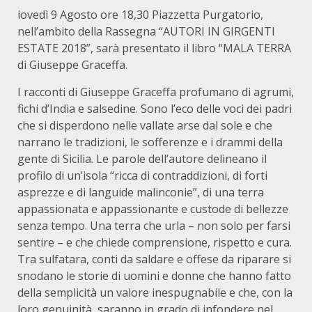
iovedì 9 Agosto ore 18,30 Piazzetta Purgatorio,
nell’ambito della Rassegna “AUTORI IN GIRGENTI
ESTATE 2018”, sarà presentato il libro “MALA TERRA
di Giuseppe Graceffa.
I racconti di Giuseppe Graceffa profumano di agrumi,
fichi d’India e salsedine. Sono l’eco delle voci dei padri
che si disperdono nelle vallate arse dal sole e che
narrano le tradizioni, le sofferenze e i drammi della
gente di Sicilia. Le parole dell’autore delineano il
profilo di un’isola “ricca di contraddizioni, di forti
asprezze e di languide malinconie”, di una terra
appassionata e appassionante e custode di bellezze
senza tempo. Una terra che urla – non solo per farsi
sentire – e che chiede comprensione, rispetto e cura.
Tra sulfatara, conti da saldare e offese da riparare si
snodano le storie di uomini e donne che hanno fatto
della semplicità un valore inespugnabile e che, con la
loro genuinità, saranno in grado di infondere nel