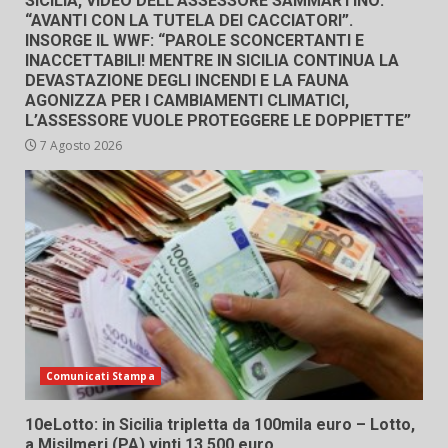
SICILIA, VIDEO DELL’ASSESSORE SAMMARTINO:
“AVANTI CON LA TUTELA DEI CACCIATORI”.
INSORGE IL WWF: “PAROLE SCONCERTANTI E
INACCETTABILI! MENTRE IN SICILIA CONTINUA LA
DEVASTAZIONE DEGLI INCENDI E LA FAUNA
AGONIZZA PER I CAMBIAMENTI CLIMATICI,
L’ASSESSORE VUOLE PROTEGGERE LE DOPPIETTE”
7 Agosto 2026
Comunicati Stampa
10eLotto: in Sicilia tripletta da 100mila euro – Lotto,
a Misilmeri (PA) vinti 13.500 euro