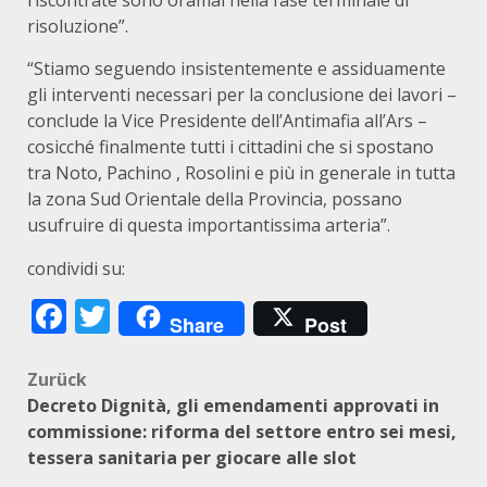
riscontrate sono oramai nella fase terminale di
risoluzione”.
“Stiamo seguendo insistentemente e assiduamente
gli interventi necessari per la conclusione dei lavori –
conclude la Vice Presidente dell’Antimafia all’Ars –
cosicché finalmente tutti i cittadini che si spostano
tra Noto, Pachino , Rosolini e più in generale in tutta
la zona Sud Orientale della Provincia, possano
usufruire di questa importantissima arteria”.
condividi su:
Facebook
Twitter
Share
Post
Beitragsnavigation
Zurück
Decreto Dignità, gli emendamenti approvati in
commissione: riforma del settore entro sei mesi,
tessera sanitaria per giocare alle slot