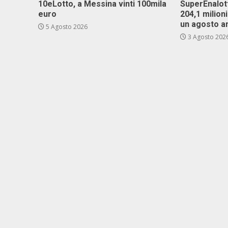
10eLotto, a Messina vinti 100mila
SuperEnalott
euro
204,1 milion
un agosto a
5 Agosto 2026
3 Agosto 202