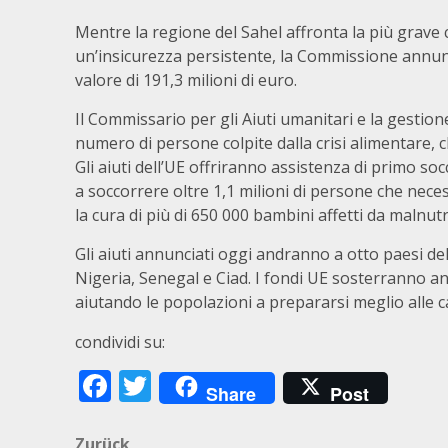
Mentre la regione del Sahel affronta la più grave c
un’insicurezza persistente, la Commissione annunc
valore di 191,3 milioni di euro.
Il Commissario per gli Aiuti umanitari e la gestione
numero di persone colpite dalla crisi alimentare, 
Gli aiuti dell’UE offriranno assistenza di primo so
a soccorrere oltre 1,1 milioni di persone che nece
la cura di più di 650 000 bambini affetti da malnut
Gli aiuti annunciati oggi andranno a otto paesi de
Nigeria, Senegal e Ciad. I fondi UE sosterranno anch
aiutando le popolazioni a prepararsi meglio alle ca
condividi su:
Facebook
Twitter
Share
Post
Zurück