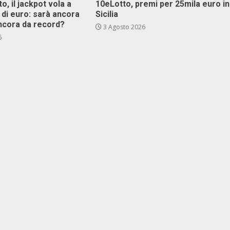
o, il jackpot vola a
10eLotto, premi per 25mila euro in
i di euro: sarà ancora
Sicilia
ncora da record?
3 Agosto 2026
6