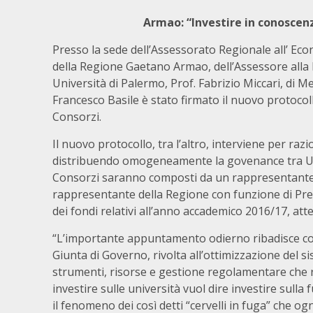
Armao: “Investire in conoscen
Presso la sede dell’Assessorato Regionale all’ Eco
della Regione Gaetano Armao, dell’Assessore alla 
Università di Palermo, Prof. Fabrizio Miccari, di M
Francesco Basile è stato firmato il nuovo protocoll
Consorzi.
Il nuovo protocollo, tra l’altro, interviene per raz
distribuendo omogeneamente la govenance tra Unive
Consorzi saranno composti da un rappresentante 
rappresentante della Regione con funzione di Pres
dei fondi relativi all’anno accademico 2016/17, atte
“L’importante appuntamento odierno ribadisce con
Giunta di Governo, rivolta all’ottimizzazione del si
strumenti, risorse e gestione regolamentare che 
investire sulle università vuol dire investire sull
il fenomeno dei così detti “cervelli in fuga” che ogn