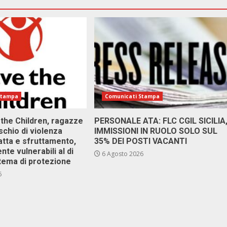
Stampa
Comunicati Stampa
 the Children, ragazze
PERSONALE ATA: FLC CGIL SICILIA
ischio di violenza
IMMISSIONI IN RUOLO SOLO SUL
atta e sfruttamento,
35% DEI POSTI VACANTI
nte vulnerabili al di
6 Agosto 2026
stema di protezione
6