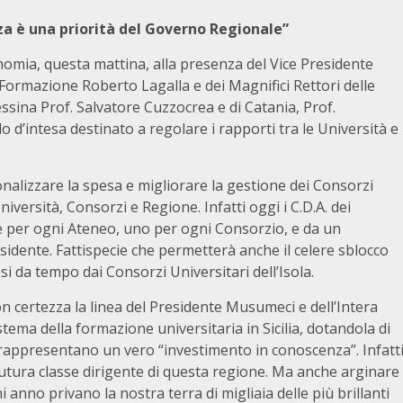
za è una priorità del Governo Regionale”
nomia, questa mattina, alla presenza del Vice Presidente
Formazione Roberto Lagalla e dei Magnifici Rettori delle
essina Prof. Salvatore Cuzzocrea e di Catania, Prof.
o d’intesa destinato a regolare i rapporti tra le Università e
ionalizzare la spesa e migliorare la gestione dei Consorzi
rsità, Consorzi e Regione. Infatti oggi i C.D.A. dei
per ogni Ateneo, uno per ogni Consorzio, e da un
idente. Fattispecie che permetterà anche il celere sblocco
si da tempo dai Consorzi Universitari dell’Isola.
 certezza la linea del Presidente Musumeci e dell’Intera
stema della formazione universitaria in Sicilia, dotandola di
rappresentano un vero “investimento in conoscenza”. Infatt
a futura classe dirigente di questa regione. Ma anche arginare
i anno privano la nostra terra di migliaia delle più brillanti