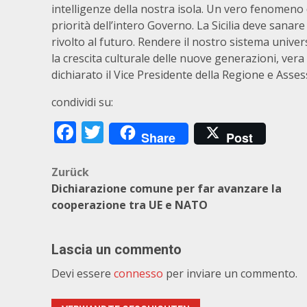
intelligenze della nostra isola. Un vero fenomeno d
priorità dell’intero Governo. La Sicilia deve sanar
rivolto al futuro. Rendere il nostro sistema univer
la crescita culturale delle nuove generazioni, vera r
dichiarato il Vice Presidente della Regione e Ass
condividi su:
Facebook
Twitter
Share
Post
Beitragsnavigation
Zurück
Dichiarazione comune per far avanzare la
cooperazione tra UE e NATO
Lascia un commento
Devi essere
connesso
per inviare un commento.