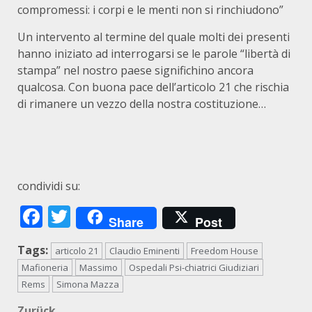
compromessi: i corpi e le menti non si rinchiudono”
Un intervento al termine del quale molti dei presenti
hanno iniziato ad interrogarsi se le parole “libertà di
stampa” nel nostro paese significhino ancora
qualcosa. Con buona pace dell’articolo 21 che rischia
di rimanere un vezzo della nostra costituzione…
condividi su:
Facebook
Twitter
Share
Post
Tags:
articolo 21
Claudio Eminenti
Freedom House
Mafioneria
Massimo
Ospedali Psi-chiatrici Giudiziari
Rems
Simona Mazza
Zurück