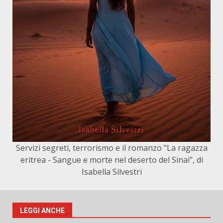
Servizi segreti, terrorismo e il romanzo "La ragazza
eritrea - Sangue e morte nel deserto del Sinai", di
Isabella Silvestri
LEGGI ANCHE