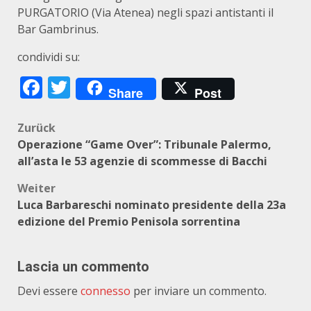
PURGATORIO (Via Atenea) negli spazi antistanti il
Bar Gambrinus.
condividi su:
Facebook
Twitter
Share
Post
Beitragsnavigation
Zurück
Operazione “Game Over”: Tribunale Palermo,
all’asta le 53 agenzie di scommesse di Bacchi
Weiter
Luca Barbareschi nominato presidente della 23a
edizione del Premio Penisola sorrentina
Lascia un commento
Devi essere
connesso
per inviare un commento.