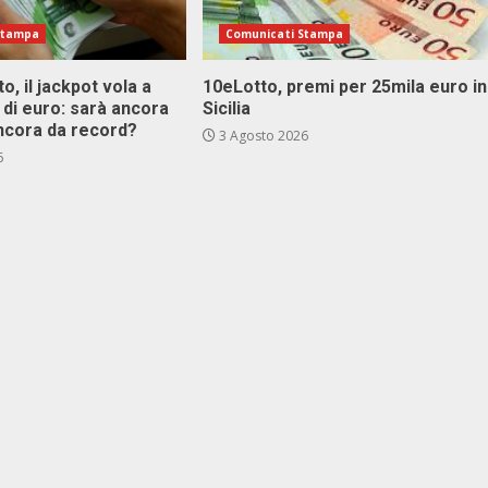
Stampa
Comunicati Stampa
o, il jackpot vola a
10eLotto, premi per 25mila euro in
i di euro: sarà ancora
Sicilia
ncora da record?
3 Agosto 2026
6