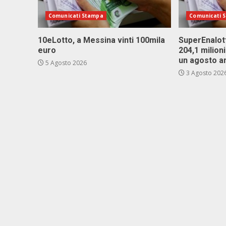
Comunicati Stampa
Comunicati 
10eLotto, a Messina vinti 100mila
SuperEnalott
euro
204,1 milion
un agosto a
5 Agosto 2026
3 Agosto 202