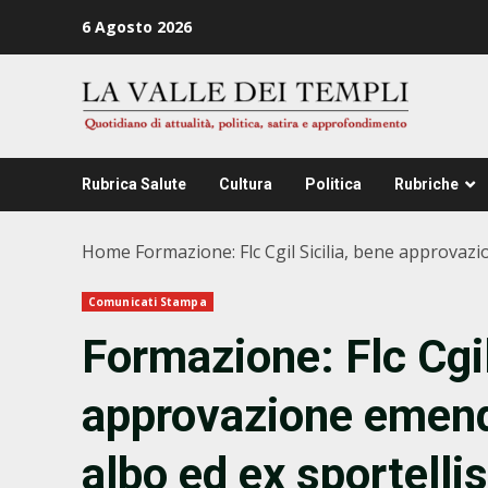
Zum
6 Agosto 2026
Inhalt
springen
Rubrica Salute
Cultura
Politica
Rubriche
Home
Formazione: Flc Cgil Sicilia, bene approvaz
Comunicati Stampa
Formazione: Flc Cgil
approvazione emend
albo ed ex sportellis