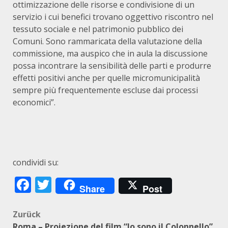
ottimizzazione delle risorse e condivisione di un
servizio i cui benefici trovano oggettivo riscontro nel
tessuto sociale e nel patrimonio pubblico dei
Comuni. Sono rammaricata della valutazione della
commissione, ma auspico che in aula la discussione
possa incontrare la sensibilità delle parti e produrre
effetti positivi anche per quelle micromunicipalità
sempre più frequentemente escluse dai processi
economici”.
condividi su:
Facebook
Twitter
Share
Post
Beitragsnavigation
Zurück
Roma – Proiezione del film “Io sono il Colonnello”