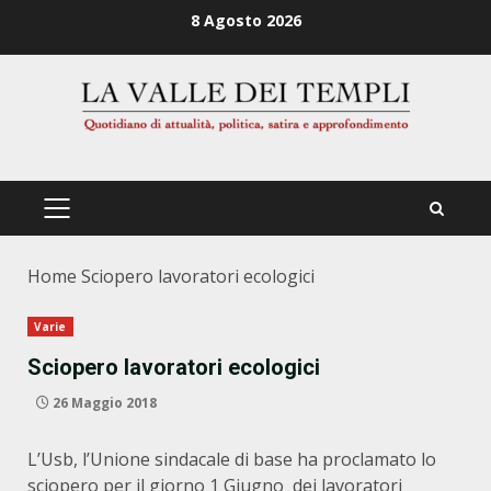
Zum
8 Agosto 2026
Inhalt
springen
PRIMÄRES
MENÜ
Home
Sciopero lavoratori ecologici
Varie
Sciopero lavoratori ecologici
26 Maggio 2018
L’Usb, l’Unione sindacale di base ha proclamato lo
sciopero per il giorno 1 Giugno dei lavoratori