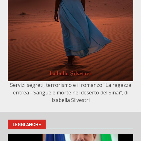
Servizi segreti, terrorismo e il romanzo "La ragazza
eritrea - Sangue e morte nel deserto del Sinai", di
Isabella Silvestri
LEGGI ANCHE