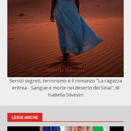
Servizi segreti, terrorismo e il romanzo "La ragazza
eritrea - Sangue e morte nel deserto del Sinai", di
Isabella Silvestri
LEGGI ANCHE