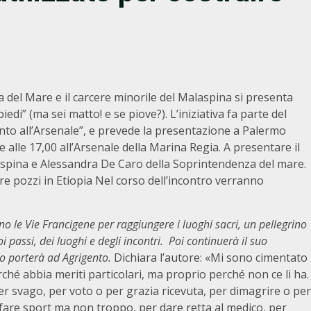
 del Mare e il carcere minorile del Malaspina si presenta
edi” (ma sei matto! e se piove?). L’iniziativa fa parte del
unto all’Arsenale”, e prevede la presentazione a Palermo
e alle 17,00 all’Arsenale della Marina Regia. A presentare il
spina e Alessandra De Caro della Soprintendenza del mare.
re pozzi in Etiopia Nel corso dell’incontro verranno
o le Vie Francigene per raggiungere i luoghi sacri, un pellegrino
i passi, dei luoghi e degli incontri. Poi continuerà il suo
 porterà ad Agrigento.
Dichiara l’autore: «Mi sono cimentato
ché abbia meriti particolari, ma proprio perché non ce li ha.
 per svago, per voto o per grazia ricevuta, per dimagrire o per
 fare sport ma non troppo, per dare retta al medico, per