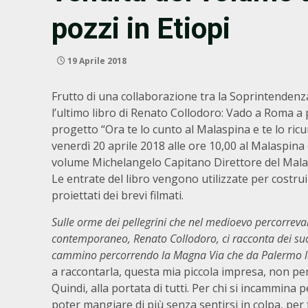
pozzi in Etiopi
19 Aprile 2018
Frutto di una collaborazione tra la Soprintendenza
l’ultimo libro di Renato Collodoro: Vado a Roma a pi
progetto “Ora te lo cunto al Malaspina e te lo ric
venerdì 20 aprile 2018 alle ore 10,00 al Malaspina 
volume Michelangelo Capitano Direttore del Mala
Le entrate del libro vengono utilizzate per costrui
proiettati dei brevi filmati.
Sulle orme dei pellegrini che nel medioevo percorrevan
contemporaneo, Renato Collodoro,
ci racconta dei suo
cammino percorrendo la Magna Via che da Palermo lo
a raccontarla, questa mia piccola impresa, non per
Quindi, alla portata di tutti. Per chi si incammina
poter mangiare di più senza sentirsi in colpa, per