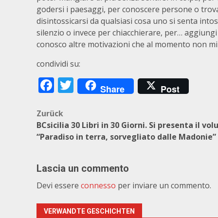
godersi i paesaggi, per conoscere persone o trova
disintossicarsi da qualsiasi cosa uno si senta intoss
silenzio o invece per chiacchierare, per… aggiungi 
conosco altre motivazioni che al momento non m
condividi su:
Facebook
Twitter
Share
Post
Beitragsnavigation
Zurück
BCsicilia 30 Libri in 30 Giorni. Si presenta il vo
“Paradiso in terra, sorvegliato dalle Madonie”
Lascia un commento
Devi essere
connesso
per inviare un commento.
VERWANDTE GESCHICHTEN