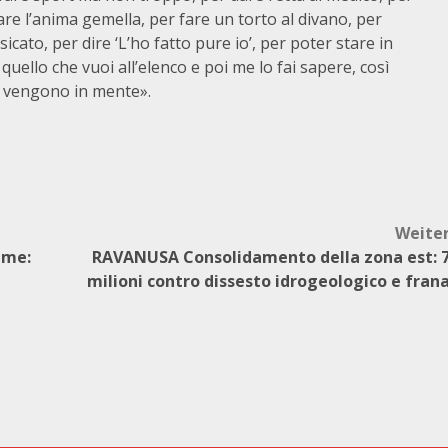
re l’anima gemella, per fare un torto al divano, per
icato, per dire ‘L’ho fatto pure io’, per poter stare in
quello che vuoi all’elenco e poi me lo fai sapere, così
i vengono in mente».
Weite
lume:
RAVANUSA Consolidamento della zona est: 
milioni contro dissesto idrogeologico e fran