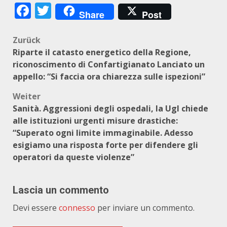
Facebook
Twitter
Share
Post
Beitragsnavigation
Zurück
Riparte il catasto energetico della Regione,
riconoscimento di Confartigianato Lanciato un
appello: “Si faccia ora chiarezza sulle ispezioni”
Weiter
Sanità. Aggressioni degli ospedali, la Ugl chiede
alle istituzioni urgenti misure drastiche:
“Superato ogni limite immaginabile. Adesso
esigiamo una risposta forte per difendere gli
operatori da queste violenze”
Lascia un commento
Devi essere
connesso
per inviare un commento.