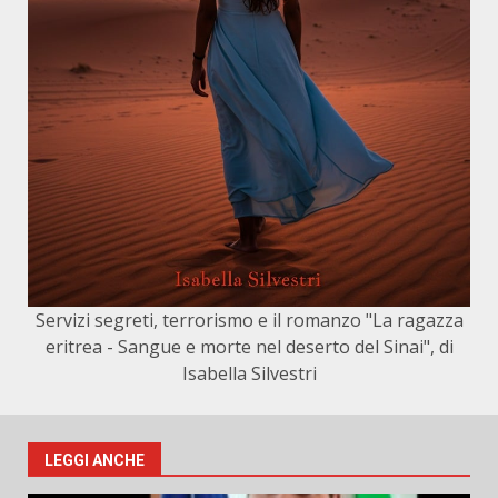
Servizi segreti, terrorismo e il romanzo "La ragazza
eritrea - Sangue e morte nel deserto del Sinai", di
Isabella Silvestri
LEGGI ANCHE