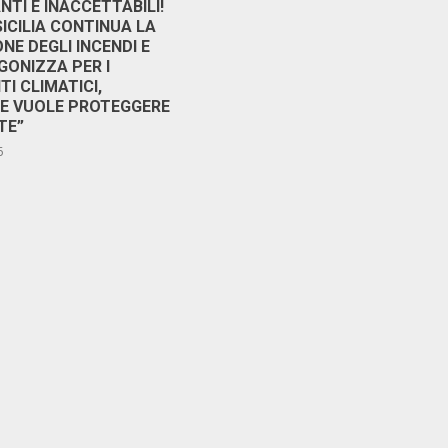
TI E INACCETTABILI!
SICILIA CONTINUA LA
NE DEGLI INCENDI E
GONIZZA PER I
I CLIMATICI,
RE VUOLE PROTEGGERE
TE”
6