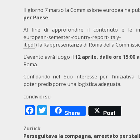
Il giorno 7 marzo la Commissione europea ha pubb
per Paese
.
Al fine di approfondire il contenuto e le impli
european-semester-country-report-italy-
it.pdf
) la Rappresentanza di Roma della Commissi
L’evento avrà luogo il
12 aprile, dalle ore 15:00 
Roma.
Confidando nel Suo interesse per l’iniziativa, L
poter predisporre una logistica adeguata.
condividi su:
Facebook
Twitter
Share
Post
Beitragsnavigation
Zurück
Perseguitava la compagna, arrestato per stal