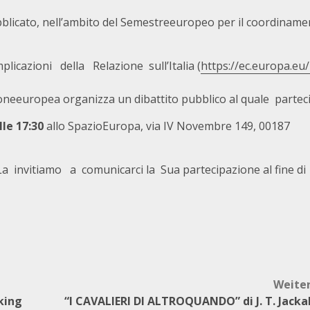
licato, nell’ambito del Semestreeuropeo per il coordinamen
cazioni della Relazione sull’Italia (
https://ec.europa.eu/
oneeuropea organizza un dibattito pubblico al quale parte
alle 17:30
allo SpazioEuropa, via IV Novembre 149, 00187
a invitiamo a comunicarci la Sua partecipazione al fine di
Weite
king
“I CAVALIERI DI ALTROQUANDO” di J. T. Jacka