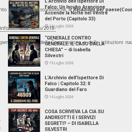
L’Archivio dell’Ispettore Di
Falco: Un Incubo Arancione
to delle politiche economiche, le
Relazioni per paese(Cou
Accende la Notte nel Ventre
del Porto (Capitolo 33)
24 Luglio 2026
info/sites/info/files/2018-
“GENERALE CONTRO
ciperanno esperti della Commissione e delle istituzioni n
GENERALE. IL CASO DALLA
CHIESA” – di Isabella
Silvestri
19 Luglio 2026
L’Archivio dell’Ispettore Di
Falco | Capitolo 32: Il
Guardiano del Faro
14 Luglio 2026
COSA SCRIVEVA LA CIA SU
ANDREOTTI E I SERVIZI
r
SEGRETI? – DI ISABELLA
l
SILVESTRI