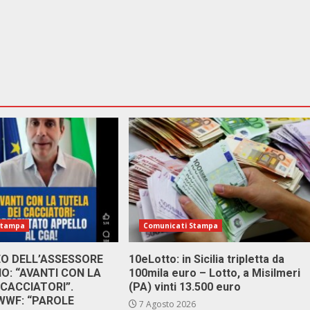
Stampa
Comunicati Stampa
DEO DELL’ASSESSORE
10eLotto: in Sicilia tripletta da
: “AVANTI CON LA
100mila euro – Lotto, a Misilmeri
 CACCIATORI”.
(PA) vinti 13.500 euro
 WWF: “PAROLE
7 Agosto 2026