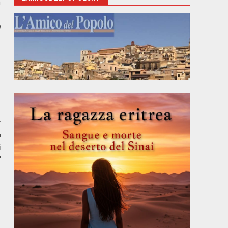
n
o
r
o
i
”