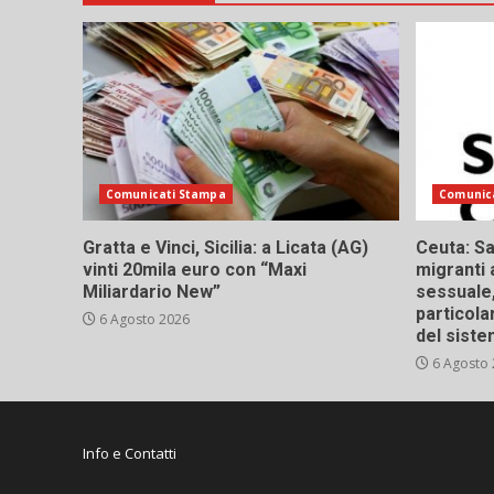
Comunicati Stampa
Comunic
Gratta e Vinci, Sicilia: a Licata (AG)
Ceuta: Sa
vinti 20mila euro con “Maxi
migranti 
Miliardario New”
sessuale,
particola
6 Agosto 2026
del siste
6 Agosto
Info e Contatti