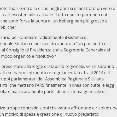
nte fuori controllo e che negli anni si è mostrato un vero e
ino all’insostenibilità attuale. Tutto questo partendo dai
che sono forse la punta di un iceberg ben più grosso e
bbliche.”
sario per cambiare radicalmente il sistema di
ionale Siciliana e per questo annuncia “un pacchetto di
 al Consiglio di Presidenza e alla Segreteria Generale del
 modo organico e risolutivo.”
presentare alla legge di stabilità regionale, ve ne saranno
nali che hanno introdotto e regolamentato, fra il 2014 e il
ruppi parlamentari dell’Assemblea Regionale Siciliana.
i “che mettano l’ARS finalmente in linea con tutte le leggi
colare ma sicuramente parte, di un sistema generale di
ive troppe contraddizioni che vanno affrontate e risolte: un
 un motivo di spesa e creazione di nuovo precariato;