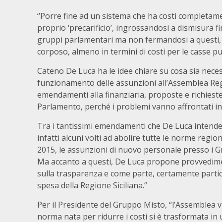
“Porre fine ad un sistema che ha costi completame
proprio ‘precarificio’, ingrossandosi a dismisura f
gruppi parlamentari ma non fermandosi a questi, 
corposo, almeno in termini di costi per le casse pu
Cateno De Luca ha le idee chiare su cosa sia neces
funzionamento delle assunzioni all’Assemblea Reg
emendamenti alla finanziaria, proposte e richieste
Parlamento, perché i problemi vanno affrontati in
Tra i tantissimi emendamenti che De Luca intende 
infatti alcuni volti ad abolire tutte le norme regio
2015, le assunzioni di nuovo personale presso i G
Ma accanto a questi, De Luca propone provvediment
sulla trasparenza e come parte, certamente parti
spesa della Regione Siciliana.”
Per il Presidente del Gruppo Misto, “l’Assemblea v
norma nata per ridurre i costi si è trasformata in