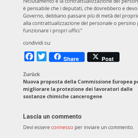
reclutamento e la contrattualizzazione del perso
è pensabile che i deputati, che dovrebbero e devono
Governo, debbano passare più di metà del proprio
alla contrattualizzazione del personale o persino pe
funzionare i propri uffici.”
condividi su:
Facebook
Twitter
Share
Post
Beitragsnavigation
Zurück
Nuova proposta della Commissione Europea p
migliorare la protezione dei lavoratori dalle
sostanze chimiche cancerogene
Lascia un commento
Devi essere
connesso
per inviare un commento.