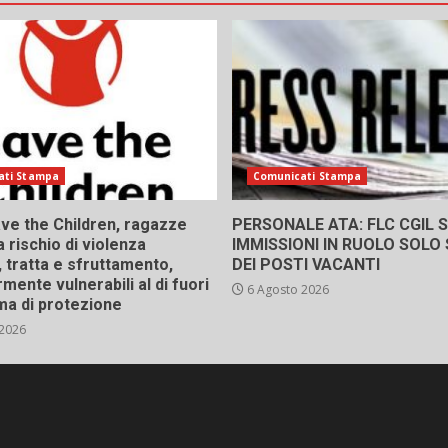
ati Stampa
Comunicati Stampa
ve the Children, ragazze
PERSONALE ATA: FLC CGIL SI
a rischio di violenza
IMMISSIONI IN RUOLO SOLO
 tratta e sfruttamento,
DEI POSTI VACANTI
rmente vulnerabili al di fuori
6 Agosto 2026
ma di protezione
 2026