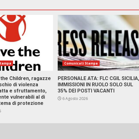
Stampa
Comunicati Stampa
 the Children, ragazze
PERSONALE ATA: FLC CGIL SICILIA
ischio di violenza
IMMISSIONI IN RUOLO SOLO SUL
atta e sfruttamento,
35% DEI POSTI VACANTI
nte vulnerabili al di
6 Agosto 2026
stema di protezione
6