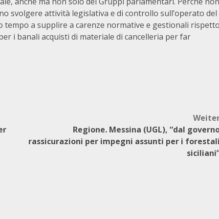
nale, anche ma non solo dei Gruppi parlamentari. Perché no
 svolgere attività legislativa e di controllo sull’operato del
 tempo a supplire a carenze normative e gestionali rispett
r i banali acquisti di materiale di cancelleria per far
Weite
er
Regione. Messina (UGL), “dal govern
rassicurazioni per impegni assunti per i forestal
siciliani