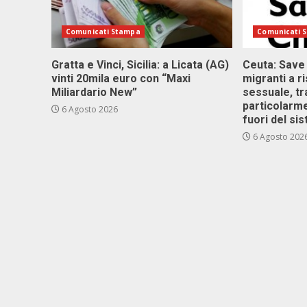
Comunicati Stampa
Comunicati 
Gratta e Vinci, Sicilia: a Licata (AG)
Ceuta: Save
vinti 20mila euro con “Maxi
migranti a r
Miliardario New”
sessuale, tr
particolarme
6 Agosto 2026
fuori del si
6 Agosto 202