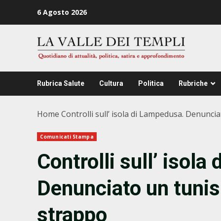
Zum
6 Agosto 2026
Inhalt
springen
Rubrica Salute
Cultura
Politica
Rubriche
Home
Controlli sull’ isola di Lampedusa. Denunci
Comunicati Stampa
Controlli sull’ isol
Denunciato un tunis
strappo