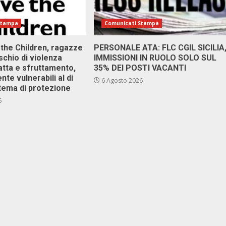
Stampa
Comunicati Stampa
 the Children, ragazze
PERSONALE ATA: FLC CGIL SICILIA
ischio di violenza
IMMISSIONI IN RUOLO SOLO SUL
atta e sfruttamento,
35% DEI POSTI VACANTI
nte vulnerabili al di
6 Agosto 2026
stema di protezione
6