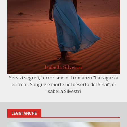
Servizi segreti, terrorismo e il romanzo "La ragazza
eritrea - Sangue e morte nel deserto del Sinai", di
Isabella Silvestri
LEGGI ANCHE