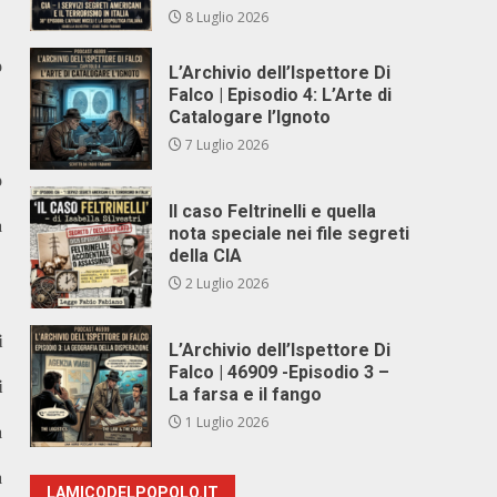
8 Luglio 2026
o
L’Archivio dell’Ispettore Di
Falco | Episodio 4: L’Arte di
Catalogare l’Ignoto
7 Luglio 2026
o
Il caso Feltrinelli e quella
a
nota speciale nei file segreti
della CIA
2 Luglio 2026
i
L’Archivio dell’Ispettore Di
Falco | 46909 -Episodio 3 –
i
La farsa e il fango
1 Luglio 2026
a
a
LAMICODELPOPOLO.IT