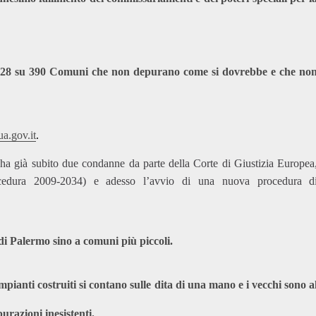
on 228 su 390 Comuni che non depurano come si dovrebbe e che no
a.gov.it
.
a ha già subito
due condanne
da parte della Corte di Giustizia Europea
cedura 2009-2034) e adesso l’avvio di una
nuova procedura d
 di Palermo sino a comuni più piccoli.
impianti costruiti si contano sulle dita di una mano e i vecchi sono a
purazioni inesistenti.