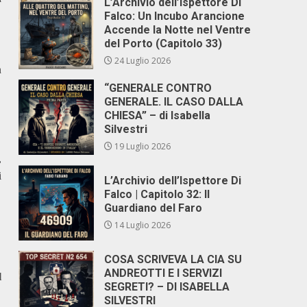
L’Archivio dell’Ispettore Di
Falco: Un Incubo Arancione
Accende la Notte nel Ventre
del Porto (Capitolo 33)
24 Luglio 2026
n
“GENERALE CONTRO
GENERALE. IL CASO DALLA
CHIESA” – di Isabella
Silvestri
19 Luglio 2026
,
i
L’Archivio dell’Ispettore Di
Falco | Capitolo 32: Il
Guardiano del Faro
14 Luglio 2026
COSA SCRIVEVA LA CIA SU
ANDREOTTI E I SERVIZI
l
SEGRETI? – DI ISABELLA
SILVESTRI