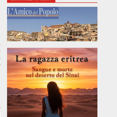
r
r
e
e