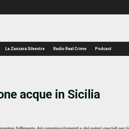
La Zanzara Silvestre
Radio Real Crime
Podcast
ne acque in Sicilia
esimo fallimento dei commissariamenti e dei poteri speciali per l