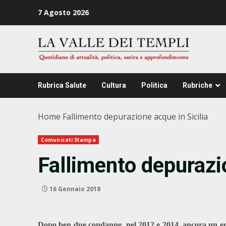
Zum
7 Agosto 2026
Inhalt
springen
Rubrica Salute
Cultura
Politica
Rubriche
Home
Fallimento depurazione acque in Sicilia
Comunicati Stampa
Fallimento depurazio
16 Gennaio 2018
Dopo ben due condanne, nel 2012 e 2014, ancora un enn