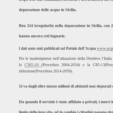
depurazione delle acque in Sicilia.
Ben 324 irregolarità nella depurazione in Sicilia, c
hanno ancora reti fognarie.
I dati sono stati pubblicati
sul Portale dell’Acqua
www.acqu
Per le inadempienze nell’attuazione della Direttiva l’Itali
la
C565-10
(Procedura 2004-2034) e la
C85-13
(Pro
infrazione
(
Procedura 2014-2059
).
Si va dagli oltre mezzo milioni di abitanti non depurati
Da quando il servizio è stato affidato a privati, i nuovi 
limite della loro vita, ed in cambio i cittadini pagano de