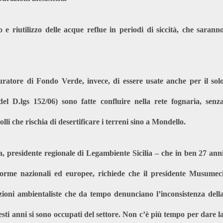
 riutilizzo delle acque reflue in periodi di siccità, che sarann
ratore di Fondo Verde, invece, di essere usate anche per il sol
el D.lgs 152/06) sono fatte confluire nella rete fognaria, senz
li che rischia di desertificare i terreni sino a Mondello.
, presidente regionale di Legambiente Sicilia – che in ben 27 ann
norme nazionali ed europee, richiede che il presidente Musumec
azioni ambientaliste che da tempo denunciano l’inconsistenza dell
esti anni si sono occupati del settore. Non c’è più tempo per dare l