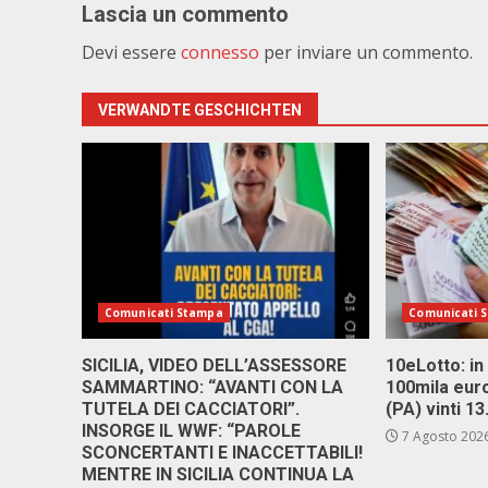
Lascia un commento
Devi essere
connesso
per inviare un commento.
VERWANDTE GESCHICHTEN
Comunicati Stampa
Comunicati 
SICILIA, VIDEO DELL’ASSESSORE
10eLotto: in 
SAMMARTINO: “AVANTI CON LA
100mila euro
TUTELA DEI CACCIATORI”.
(PA) vinti 1
INSORGE IL WWF: “PAROLE
7 Agosto 202
SCONCERTANTI E INACCETTABILI!
MENTRE IN SICILIA CONTINUA LA