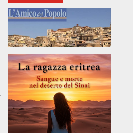
r
a
i