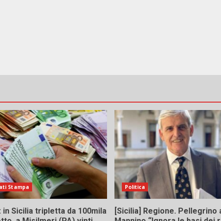
ati Stampa
Politica
in Sicilia tripletta da 100mila
[Sicilia] Regione. Pellegrino 
tto, a Misilmeri (PA) vinti
Mannino “Ignora le basi dei 