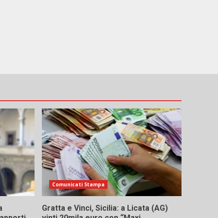
Comunicati Stampa
a
Gratta e Vinci, Sicilia: a Licata (AG)
rapporti
vinti 20mila euro con “Maxi