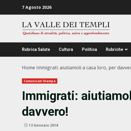
Zum
7 Agosto 2026
Inhalt
springen
Rubrica Salute
Cultura
Politica
Rubriche
Home
Immigrati: aiutiamoli a casa loro, per davve
Comunicati Stampa
Immigrati: aiutiamol
davvero!
13 Gennaio 2018