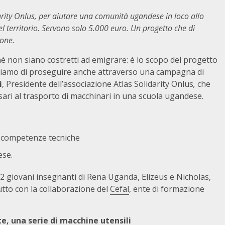
arity Onlus, per aiutare una comunità ugandese in loco allo
el territorio. Servono solo 5.000 euro. Un progetto che di
one.
chè non siano costretti ad emigrare: è lo scopo del progetto
oniamo di proseguire anche attraverso una campagna di
i
, Presidente dell’associazione Atlas Solidarity Onlus
,
che
ari al trasporto di macchinari in una scuola ugandese.
e competenze tecniche
ese.
 2 giovani insegnanti di Rena Uganda, Elizeus e Nicholas,
utto con la collaborazione del
Cefal
, ente di formazione
e, una serie di macchine utensili