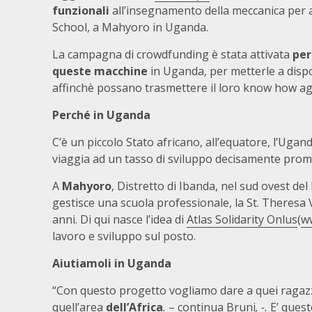
funzionali
all’insegnamento della meccanica per at
School, a Mahyoro in Uganda.
La campagna di crowdfunding è stata attivata
per
queste macchine
in Uganda, per metterle a dispo
affinchè possano trasmettere il loro know how agli
Perché in Uganda
C’è un piccolo Stato africano, all’equatore, l’Ug
viaggia ad un tasso di sviluppo decisamente prom
A
Mahyoro
, Distretto di Ibanda, nel sud ovest de
gestisce una scuola professionale, la St. Theresa 
anni. Di qui nasce l’idea di
Atlas Solidarity Onlus
(
ww
lavoro e sviluppo sul posto.
Aiutiamoli in Uganda
“Con questo progetto vogliamo dare a quei ragaz
quell’area
dell’Africa
.
– continua Bruni
, -.
E’ quest