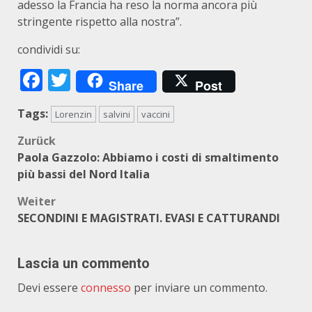
adesso la Francia ha reso la norma ancora più
stringente rispetto alla nostra”.
condividi su:
Facebook
Twitter
Share
Post
Tags:
Lorenzin
salvini
vaccini
Beitragsnavigation
Zurück
Paola Gazzolo: Abbiamo i costi di smaltimento
più bassi del Nord Italia
Weiter
SECONDINI E MAGISTRATI. EVASI E CATTURANDI
Lascia un commento
Devi essere
connesso
per inviare un commento.