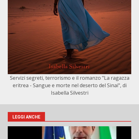
Servizi segreti, terrorismo e il romanzo "La ragazza
eritrea - Sangue e morte nel deserto del Sinai", di
Isabella Silvestri
LEGGI ANCHE