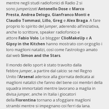
mentre negli studi radiofonici di Radio 2 si
sono
jumperizzati
Antonello Dose
e
Marco
Presta
,
Andrea Delogu
,
Gianfranco Monti e
Claudio Tommasi
,
Lillo, Greg
e
Alex Braga
. A fare
proprio lo spirito del
jumper
, aderendo all’iniziativa,
anche lo scrittore, speaker radiofonico e
attore
Fabio Volo
. Le blogger
ClioMakeUp
e
A
Gipsy in the Kitchen
hanno mostrato con orgoglio i
loro maglioni natalizi, così come l’astrologo amato
dal web
Simon and the Stars
.
Il mondo dello sport è stato travolto dalla
febbre
jumper
, a partire dal calcio: se nel Regno
Unito l’
Arsenal
aderisce alla giornata dedicata ai
maglioni natalizi che fanno del bene coi membri della
squadra immortalati mentre lavorano a maglia in
divisa
jumper
, anche in Italia i giocatori
della
Fiorentina
tornano a sfoggiare maglioni
strambi mentre si impegnano coi ferri da lana.