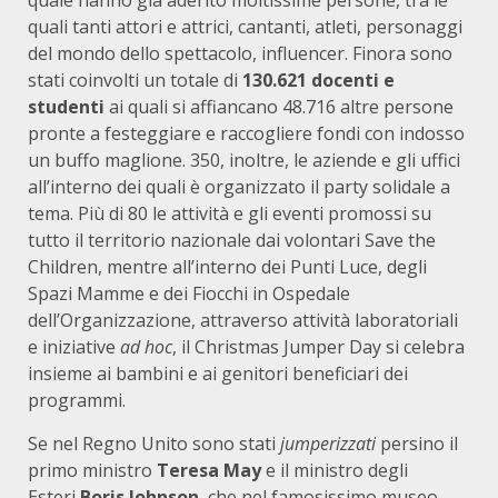
quale hanno già aderito moltissime persone, tra le
quali tanti attori e attrici, cantanti, atleti, personaggi
del mondo dello spettacolo, influencer. Finora sono
stati coinvolti un totale di
130.621 docenti e
studenti
ai quali si affiancano 48.716 altre persone
pronte a festeggiare e raccogliere fondi con indosso
un buffo maglione. 350, inoltre, le aziende e gli uffici
all’interno dei quali è organizzato il party solidale a
tema. Più di 80 le attività e gli eventi promossi su
tutto il territorio nazionale dai volontari Save the
Children, mentre all’interno dei Punti Luce, degli
Spazi Mamme e dei Fiocchi in Ospedale
dell’Organizzazione, attraverso attività laboratoriali
e iniziative
ad hoc
, il Christmas Jumper Day si celebra
insieme ai bambini e ai genitori beneficiari dei
programmi.
Se nel Regno Unito sono stati
jumperizzati
persino il
primo ministro
Teresa May
e il ministro degli
Esteri
Boris Johnson
, che nel famosissimo museo