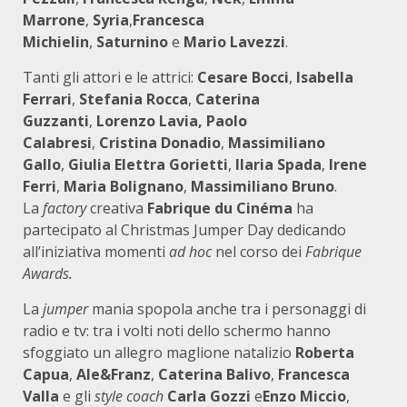
Marrone
,
Syria
,
Francesca
Michielin
,
Saturnino
e
Mario Lavezzi
.
Tanti gli attori e le attrici:
Cesare Bocci
,
Isabella
Ferrari
,
Stefania Rocca
,
Caterina
Guzzanti
,
Lorenzo Lavia,
Paolo
Calabresi
,
Cristina Donadio
,
Massimiliano
Gallo
,
Giulia Elettra Gorietti
,
Ilaria Spada
,
Irene
Ferri
,
Maria Bolignano
,
Massimiliano Bruno
.
La
factory
creativa
Fabrique du Cinéma
ha
partecipato al Christmas Jumper Day dedicando
all’iniziativa momenti
ad hoc
nel corso dei
Fabrique
Awards.
La
jumper
mania spopola anche tra i personaggi di
radio e tv: tra i volti noti dello schermo hanno
sfoggiato un allegro maglione natalizio
Roberta
Capua
,
Ale&Franz
,
Caterina Balivo
,
Francesca
Valla
e gli
style coach
Carla Gozzi
e
Enzo Miccio
,