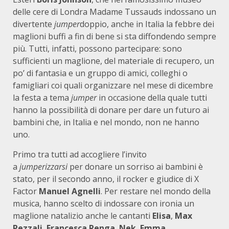
delle cere di Londra Madame Tussauds indossano un
divertente
jumper
doppio, anche in Italia la febbre dei
maglioni buffi a fin di bene si sta diffondendo sempre
più. Tutti, infatti, possono partecipare: sono
sufficienti un maglione, del materiale di recupero, un
po’ di fantasia e un gruppo di amici, colleghi o
famigliari coi quali organizzare nel mese di dicembre
la festa a tema
jumper
in occasione della quale tutti
hanno la possibilità di donare per dare un futuro ai
bambini che, in Italia e nel mondo, non ne hanno
uno.
Primo tra tutti ad accogliere l’invito
a
jumperizzarsi
per donare un sorriso ai bambini è
stato, per il secondo anno, il rocker e giudice di X
Factor
Manuel Agnelli
. Per restare nel mondo della
musica, hanno scelto di indossare con ironia un
maglione natalizio anche le cantanti
Elisa
,
Max
Pezzali
,
Francesca Renga
,
Nek
,
Emma