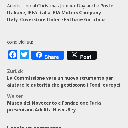
Aderiscono al Christmas Jumper Day anche
Poste
Italiane
,
IKEA Italia
,
KIA Motors Company
Italy
,
Coverstore Italia
e
Fattorie Garofalo
.
condividi su:
Facebook
Twitter
Share
Post
Beitragsnavigation
Zurück
La Commissione vara un nuovo strumento per
aiutare le autorità che gestiscono i Fondi europei
Weiter
Museo del Novecento e Fondazione Furla
presentano Adelita Husni-Bey