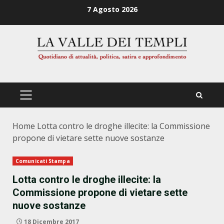
Zum
7 Agosto 2026
Inhalt
springen
PRIMÄRES
MENÜ
Home
Lotta contro le droghe illecite: la Commissione
propone di vietare sette nuove sostanze
Comunicati Stampa
Lotta contro le droghe illecite: la
Commissione propone di vietare sette
nuove sostanze
18 Dicembre 2017