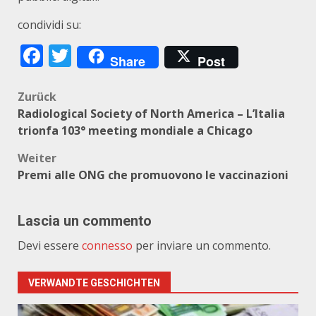
condividi su:
Facebook
Twitter
Share
Post
Beitragsnavigation
Zurück
Radiological Society of North America – L’Italia
trionfa 103° meeting mondiale a Chicago
Weiter
Premi alle ONG che promuovono le vaccinazioni
Lascia un commento
Devi essere
connesso
per inviare un commento.
VERWANDTE GESCHICHTEN