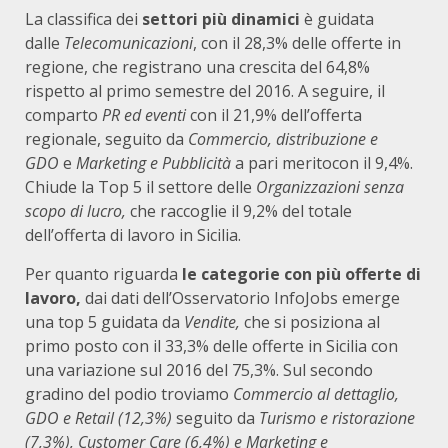
La classifica dei
settori più dinamici
è guidata
dalle
Telecomunicazioni
, con il 28,3% delle offerte in
regione, che registrano una crescita del 64,8%
rispetto al primo semestre del 2016. A seguire, il
comparto
PR ed eventi
con il 21,9% dell’offerta
regionale, seguito da
Commercio, distribuzione e
GDO
e
Marketing e Pubblicità
a pari meritocon il 9,4%.
Chiude la Top 5 il settore delle
Organizzazioni senza
scopo di lucro,
che raccoglie il 9,2% del totale
dell’offerta di lavoro in Sicilia.
Per quanto riguarda
le categorie con più offerte di
lavoro,
dai dati dell’Osservatorio InfoJobs emerge
una top 5 guidata da
Vendite,
che si posiziona al
primo posto con il 33,3% delle offerte in Sicilia con
una variazione sul 2016 del 75,3%. Sul secondo
gradino del podio troviamo
Commercio al dettaglio,
GDO e Retail (12,3%)
seguito da
Turismo e ristorazione
(7,3%), Customer Care (6,4%) e Marketing e