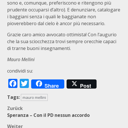
sono e, comunque, preferiscono e ritengono più
prudente occuparsi d’altro). E denunziare, catalogare
i baggiani senza i quali le baggianate non
pioverebbero dal cielo è ancor più necessario.
Grazie caro amico avvocato ottimista! Con l’augurio
che la sua sciocchezza trovi sempre orecchie capaci
di trarne buoni insegnamenti.
Mauro Mellini
condividi su:
Facebook
Twitter
Share
Post
Tags:
mauro mellini
Beitragsnavigation
Zurück
Speranza – Con il PD nessun accordo
Weiter