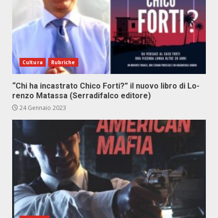
Cultura
Rubriche
“Chi ha in­ca­stra­to Chi­co For­ti?” il nuo­vo li­bro di Lo­
ren­zo Ma­tas­sa (Ser­ra­di­fal­co edi­to­re)
24 Gennaio 2023