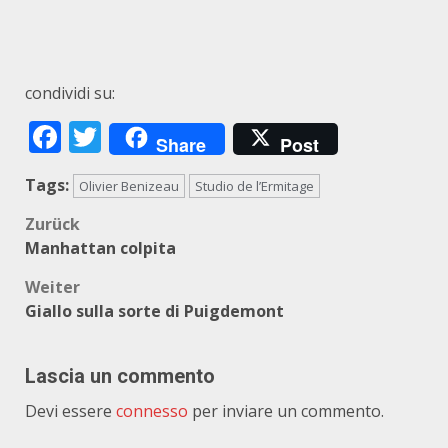
condividi su:
Facebook
Twitter
Share
Post
Tags:
Olivier Benizeau
Studio de l’Ermitage
Beitragsnavigation
Zurück
Manhattan colpita
Weiter
Giallo sulla sorte di Puigdemont
Lascia un commento
Devi essere
connesso
per inviare un commento.