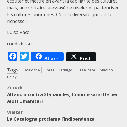
écouter et mettre en avant la capillarité des cultures
mais, au contraire, a essayé de niveler et pasteuriser
les cultures anciennes. C’est la diversité qui fait la
richesse !
Luisa Pace
condividi su:
Facebook
Twitter
Share
Post
Tags:
Catalogne
Corse
Hidalgo
Luisa Pace
Macron
Rajoy
Beitragsnavigation
Zurück
Alfano incontra Stylianides, Commissario Ue per
Aiuti Umanitari
Weiter
La Catalogna proclama l’Indipendenza