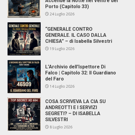
Accende la Notte nel Ventre del
Porto (Capitolo 33)
24 Luglio 2026
“GENERALE CONTRO
GENERALE. IL CASO DALLA
CHIESA” – di Isabella Silvestri
19 Luglio 2026
L’Archivio dell’Ispettore Di
Falco | Capitolo 32: Il Guardiano
del Faro
14 Luglio 2026
COSA SCRIVEVA LA CIA SU
ANDREOTTI E I SERVIZI
SEGRETI? – DI ISABELLA
SILVESTRI
8 Luglio 2026