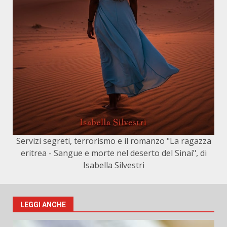
Servizi segreti, terrorismo e il romanzo "La ragazza
eritrea - Sangue e morte nel deserto del Sinai", di
Isabella Silvestri
LEGGI ANCHE