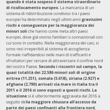
quando è stata sospeso il sistema straordinario
di ricollocamento europeo
. La mancanza di un
sistema di ridistribuzione condiviso tra i paesi
europei ha determinato negli ultimi anni
gravissimi
rischi e conseguenze per la maggioranza dei
minori soli
che hanno come meta altri paesi
europei, dove già vivono familiari o connazionali con
cui sono in contatto. Nella maggioranza dei casi, si
sono resi irreperibili al sistema di accoglienza
formale riaffidandosi nelle mani di trafficanti e
sfruttatori per cercare di attraversare il confine nord
del nostro Paese.
Secondo i riscontri sul campo, la
quasi totalità dei 22.586 minori soli di origine
eritrea (11.251), somala (5.618), siriana (2.927) e
afghana (2.790) arrivati via mare in Italia tra il
2011 e il 2016 si sono esposti a questi rischi. La
situazione
si è ulteriormente aggravata dal 2016 a
seguito del
la maggiore chiusura all’accesso da
parte dei paesi confinanti alla frontiera nord
,