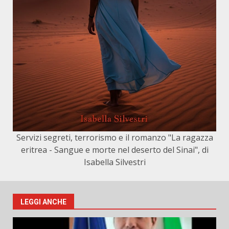
Servizi segreti, terrorismo e il romanzo "La ragazza
eritrea - Sangue e morte nel deserto del Sinai", di
Isabella Silvestri
LEGGI ANCHE