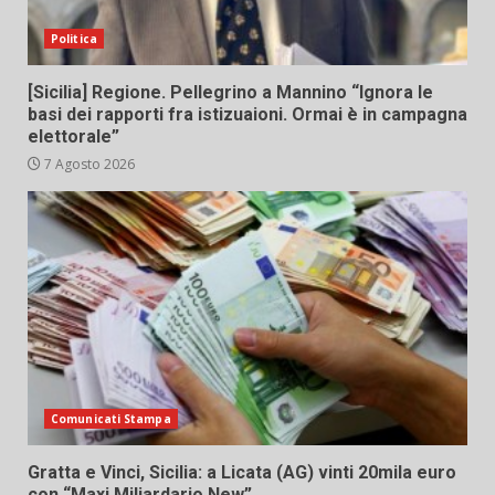
Politica
[Sicilia] Regione. Pellegrino a Mannino “Ignora le
basi dei rapporti fra istizuaioni. Ormai è in campagna
elettorale”
7 Agosto 2026
Comunicati Stampa
Gratta e Vinci, Sicilia: a Licata (AG) vinti 20mila euro
con “Maxi Miliardario New”