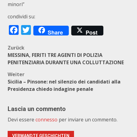
minori”
condividi su:
Facebook
Twitter
Share
Post
Beitragsnavigation
Zurück
MESSINA, FERITI TRE AGENTI DI POLIZIA
PENITENZIARIA DURANTE UNA COLLUTTAZIONE
Weiter
Sicilia – Pinsone: nel silenzio dei candidati alla
Presidenza chiedo indagine penale
Lascia un commento
Devi essere
connesso
per inviare un commento.
VERWANDTE GESCHICHTEN