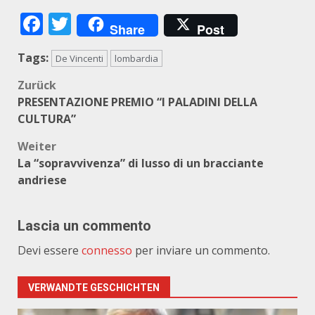
Facebook
Twitter
Share
Post
Tags:
De Vincenti
lombardia
Beitragsnavigation
Zurück
PRESENTAZIONE PREMIO “I PALADINI DELLA
CULTURA”
Weiter
La “sopravvivenza” di lusso di un bracciante
andriese
Lascia un commento
Devi essere
connesso
per inviare un commento.
VERWANDTE GESCHICHTEN