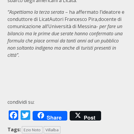
sbarco degli americani a Licata.
“Aspettiamo la terza serata
– ha affermato l’ideatore e
conduttore di LicatAutori Francesco Pira,docente di
comunicazione all’Università di Messina-
per fare un
bilancio ma le prime due serate hanno confermato una
formula che piace ormai da tanti anni ad un pubblico
non soltanto indigeno ma anche di turisti presenti in
città”.
condividi su:
Facebook
Twitter
Share
Post
Tags:
Ezio Noto
Villalba