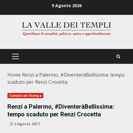
Zum
9 Agosto 2026
Inhalt
springen
PRIMÄRES
MENÜ
Home
Renzi a Palermo, #DiventeràBellissima: tempo
scaduto per Renzi Crocetta
Comunicati Stampa
Renzi a Palermo, #DiventeràBellissima:
tempo scaduto per Renzi Crocetta
2 Agosto 2017