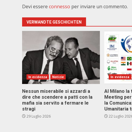
Devi essere
connesso
per inviare un commento.
VERWANDTE GESCHICHTEN
In evidenza
Notizie
In evidenza
Nessun miserabile si azzardi a
Al Milano la 
dire che scendere a patti con la
Meeting per 
mafia sia servito a fermare le
la Comunica
stragi
Umanitaria t
29 Luglio 2026
22 Luglio 202