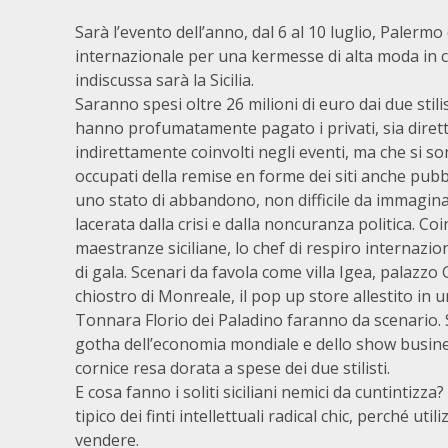
Sarà l’evento dell’anno, dal 6 al 10 luglio, Palerm
internazionale per una kermesse di alta moda in 
indiscussa sarà la Sicilia.
Saranno spesi oltre 26 milioni di euro dai due stili
hanno profumatamente pagato i privati, sia dire
indirettamente coinvolti negli eventi, ma che si s
occupati della remise en forme dei siti anche pubb
uno stato di abbandono, non difficile da immagina
lacerata dalla crisi e dalla noncuranza politica. Coi
maestranze siciliane, lo chef di respiro internaz
di gala. Scenari da favola come villa Igea, palazzo
chiostro di Monreale, il pop up store allestito in uno
Tonnara Florio dei Paladino faranno da scenario. Se
gotha dell’economia mondiale e dello show business
cornice resa dorata a spese dei due stilisti.
E cosa fanno i soliti siciliani nemici da cuntintizz
tipico dei finti intellettuali radical chic, perché u
vendere.