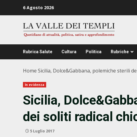
Zum
6 Agosto 2026
Inhalt
springen
Rubrica Salute
Cultura
Politica
Rubriche
Home
Sicilia, Dolce&Gabbana, polemiche sterili dei 
In evidenza
Sicilia, Dolce&Gabba
dei soliti radical chi
5 Luglio 2017