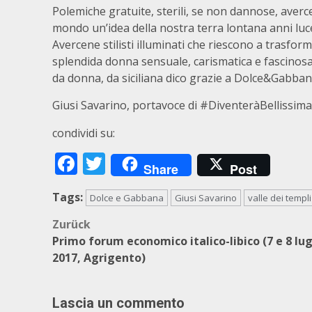
Polemiche gratuite, sterili, se non dannose, averce
mondo un’idea della nostra terra lontana anni luce 
Avercene stilisti illuminati che riescono a trasfor
splendida donna sensuale, carismatica e fascinosa
da donna, da siciliana dico grazie a Dolce&Gabbana
Giusi Savarino, portavoce di #DiventeràBellissima
condividi su:
Facebook
Twitter
Share
Post
Tags:
Dolce e Gabbana
Giusi Savarino
valle dei templi
Beitragsnavigation
Zurück
Primo forum economico italico-libico (7 e 8 lug
2017, Agrigento)
Lascia un commento