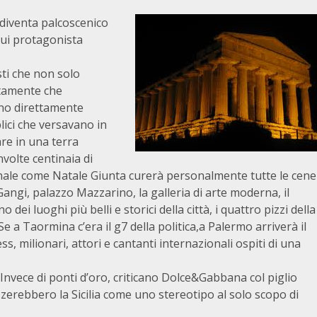
o diventa palcoscenico
cui protagonista
sti che non solo
ttamente che
ono direttamente
lici che versavano in
re in una terra
nvolte centinaia di
ionale come Natale Giunta curerà personalmente tutte le cene
 Gangi, palazzo Mazzarino, la galleria di arte moderna, il
 dei luoghi più belli e storici della città, i quattro pizzi della
 a Taormina c’era il g7 della politica,a Palermo arriverà il
, milionari, attori e cantanti internazionali ospiti di una
a? Invece di ponti d’oro, criticano Dolce&Gabbana col piglio
tilizzerebbero la Sicilia come uno stereotipo al solo scopo di