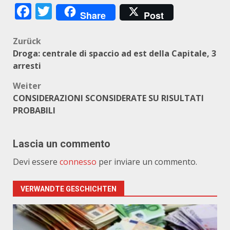
Facebook
Twitter
Share
Post
Beitragsnavigation
Zurück
Droga: centrale di spaccio ad est della Capitale, 3
arresti
Weiter
CONSIDERAZIONI SCONSIDERATE SU RISULTATI
PROBABILI
Lascia un commento
Devi essere
connesso
per inviare un commento.
VERWANDTE GESCHICHTEN