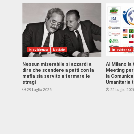
In evidenza
Notizie
In evidenza
Nessun miserabile si azzardi a
Al Milano la 
dire che scendere a patti con la
Meeting per 
mafia sia servito a fermare le
la Comunica
stragi
Umanitaria t
29 Luglio 2026
22 Luglio 202