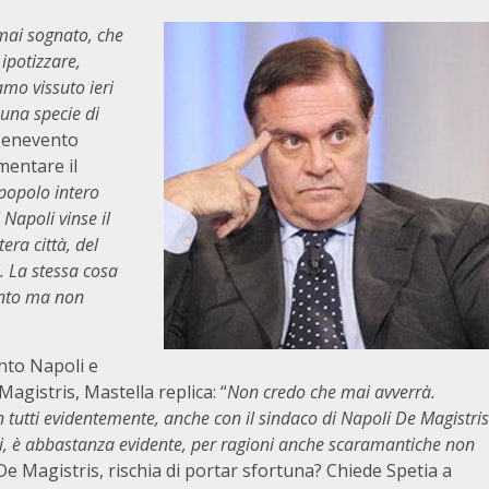
 mai sognato, che
ipotizzare,
amo vissuto ieri
una specie di
 Benevento
mentare il
popolo intero
 Napoli vinse il
tera città, del
. La stessa cosa
ento ma non
nto Napoli e
 Magistris, Mastella replica: “
Non credo che mai avverrà.
 tutti evidentemente, anche con il sindaco di Napoli De Magistris
ni, è abbastanza evidente, per ragioni anche scaramantiche non
De Magistris, rischia di portar sfortuna? Chiede Spetia a