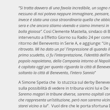
“Si tratta davvero di una favola incredibile, un sogno
nessuno di noi poteva neppure immaginare, pensare, 
invece è stata una cosa straordinaria quella che abbi
sera e che ancora stiamo vivendo e siamo immersi in 
bolla gioiosa”
. Così Clemente Mastella, sindaco di
intervenuto a Effetto Giorno su Radio 24 per com
ritorno del Benevento in Serie A, e aggiunge: “
Un 
ritrovato. Mi ha dato un po’ l’impressione di quando il
primo scudetto, ci fu l’interpretazione, l’identità dell’in
popolo napoletano, della Campania intorno al Napoli
è capitata oggi per quanto riguarda la città di Benev
soltanto la città di Benevento, l’intero Sannio
”
A Simone Spetia che lo stuzzica sul derby Beneve
sulla possibilità di vedere in tribuna vicini lui e De
Saremo magari in tribune diverse, saremo ospitali con
che rappresenta un’istituzione, però non saremo vici
starei vicino a lui
”. Vuol dire che le porta sfortuna 