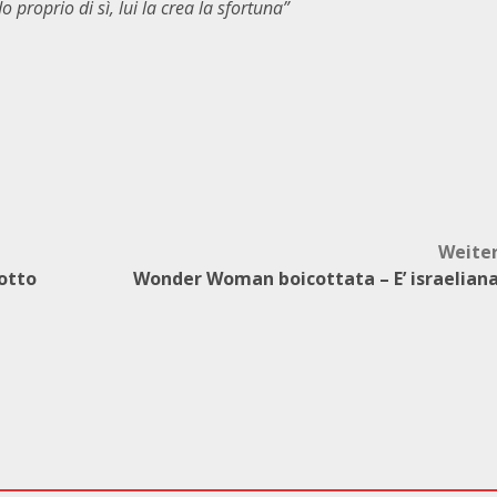
proprio di sì, lui la crea la sfortuna”
Weite
sotto
Wonder Woman boicottata – E’ israelian