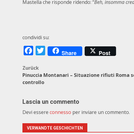
Mastella che risponde ridendo: “
Beh, insomma credo 
condividi su:
Facebook
Twitter
Share
Post
Beitragsnavigation
Zurück
Pinuccia Montanari – Situazione rifiuti Roma 
controllo
Lascia un commento
Devi essere
connesso
per inviare un commento.
VERWANDTE GESCHICHTEN