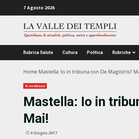
Zum
7 Agosto 2026
Inhalt
springen
Rubrica Salute
Cultura
Politica
Rubriche
Home
Mastella: Io in tribuna con De Magistris? Ma
In evidenza
Mastella: Io in trib
Mai!
9 Giugno 2017