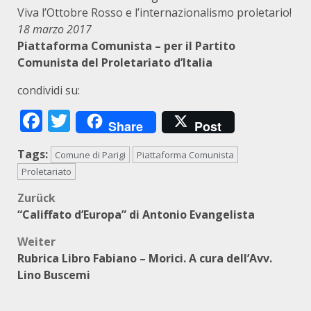
Viva l’Ottobre Rosso e l’internazionalismo proletario!
18 marzo 2017
Piattaforma Comunista – per il Partito
Comunista del Proletariato d’Italia
condividi su:
Facebook
Twitter
Share
Post
Tags:
Comune di Parigi
Piattaforma Comunista
Proletariato
Beitragsnavigation
Zurück
“Califfato d’Europa” di Antonio Evangelista
Weiter
Rubrica Libro Fabiano – Morici. A cura dell’Avv.
Lino Buscemi