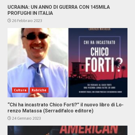
UCRAINA: UN ANNO DI GUERRA CON 145MILA
PROFUGHI IN ITALIA
26 Febbraio 2023
Cultura
Rubriche
“Chi ha in­ca­stra­to Chi­co For­ti?” il nuo­vo li­bro di Lo­
ren­zo Ma­tas­sa (Ser­ra­di­fal­co edi­to­re)
24 Gennaio 2023