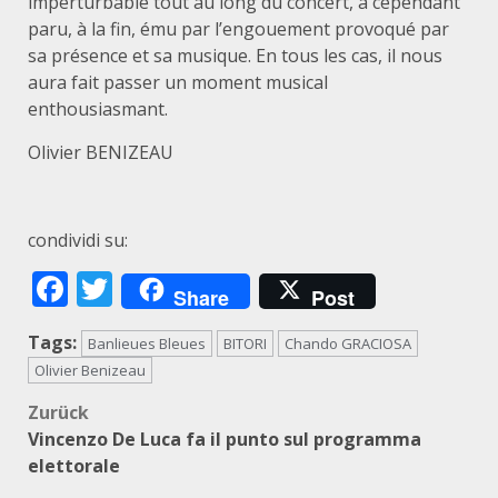
imperturbable tout au long du concert, a cependant
paru, à la fin, ému par l’engouement provoqué par
sa présence et sa musique. En tous les cas, il nous
aura fait passer un moment musical
enthousiasmant.
Olivier BENIZEAU
condividi su:
Facebook
Twitter
Share
Post
Tags:
Banlieues Bleues
BITORI
Chando GRACIOSA
Olivier Benizeau
Beitragsnavigation
Zurück
Vincenzo De Luca fa il punto sul programma
elettorale