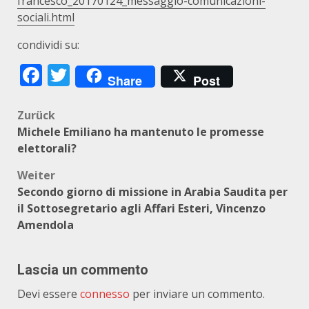
francesco_20170124_messaggio-comunicazioni-
sociali.html
condividi su:
Facebook
Twitter
Share
Post
Beitragsnavigation
Zurück
Michele Emiliano ha mantenuto le promesse
elettorali?
Weiter
Secondo giorno di missione in Arabia Saudita per
il Sottosegretario agli Affari Esteri, Vincenzo
Amendola
Lascia un commento
Devi essere
connesso
per inviare un commento.