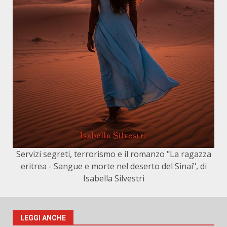
Servizi segreti, terrorismo e il romanzo "La ragazza
eritrea - Sangue e morte nel deserto del Sinai", di
Isabella Silvestri
LEGGI ANCHE