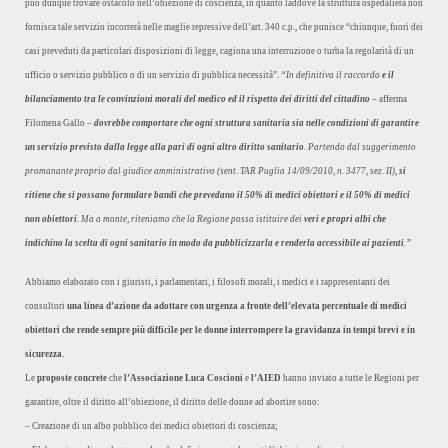
può dunque trovare ostacolo nell’obiezione di coscienza, in quanto laddove la struttura ospedaliera non
fornisca tale servizio incorrerà nelle maglie repressive dell’art. 340 c.p., che punisce “chiunque, fuori dei
casi preveduti da particolari disposizioni di legge, cagiona una interruzione o turba la regolarità di un
ufficio o servizio pubblico o di un servizio di pubblica necessità”.
“In definitiva il raccordo
e il
bilanciamento tra le convinzioni morali del medico ed il rispetto dei diritti del cittadino
– afferma
Filomena Gallo –
dovrebbe comportare che ogni struttura sanitaria sia nelle condizioni di garantire
un servizio previsto dalla legge alla pari di ogni altro diritto sanitario
. Partendo dal suggerimento
promanante proprio dal giudice amministrativo (sent. TAR Puglia 14/09/2010, n. 3477, sez. II),
si
ritiene che si possano formulare bandi che prevedano il 50% di medici obiettori e il 50% di medici
non obiettori
. Ma a monte, riteniamo che la Regione possa istituire dei
veri e propri albi che
indichino la scelta di ogni sanitario in modo da pubblicizzarla e renderla accessibile ai pazienti
.”
Abbiamo elaborato con i giuristi, i parlamentari, i filosofi morali, i medici e i rappresentanti dei
consultori
una linea d’azione da adottare con urgenza a fronte dell’elevata percentuale di medici
obiettori che rende sempre più difficile per le donne interrompere la gravidanza in tempi brevi e in
sicurezza.
Le
proposte concrete
che
l’Associazione Luca Coscioni
e
l’AIED
hanno inviato a tutte le Regioni per
garantire, oltre il diritto all’obiezione, il diritto delle donne ad abortire sono:
– Creazione di un albo pubblico dei medici obiettori di coscienza;