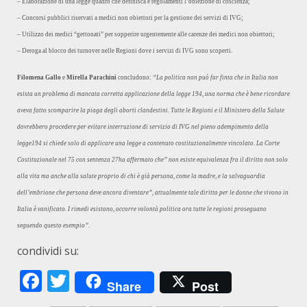
– Elaborazione di una legge quadro che definisca e regolamenti l’obiezione di coscienza;
– Concorsi pubblici riservati a medici non obiettori per la gestione dei servizi di IVG;
– Utilizzo dei medici “gettonati” per sopperire urgentemente alle carenze dei medici non obiettori;
– Deroga al blocco dei turnover nelle Regioni dove i servizi di IVG sono scoperti.
Filomena Gallo
e
Mirella Parachini
concludono:
“La politica non può far finta che in Italia non
esista un problema di mancata corretta applicazione della legge 194, una norma che è bene ricordare
aveva fatto scomparire la piaga degli aborti clandestini.
Tutte le Regioni e il Ministero della Salute
dovrebbero procedere per evitare interruzione di servizio di IVG nel pieno adempimento della
legge194 si chiede solo di applicare una legge a contenuto costituzionalmente vincolato. La Corte
Costituzionale nel 75 con sentenza 27ha affermato che” non esiste equivalenza fra il diritto non solo
alla vita ma anche alla salute proprio di chi è già persona, come la madre, e la salvaguardia
dell’embrione che persona deve ancora diventare”, attualmente tale diritto per le donne che vivono in
Italia è vanificato. I rimedi esistono, occorre volontà politica ora tutte le regioni proseguano
seguendo questo esempio”.
condividi su:
Facebook
Twitter
Share
Post