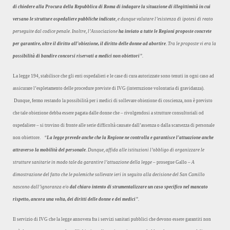
di chiedere alla Procura della Repubblica di Roma di indagare la situazione di illegittimità in cui
versano le strutture ospedaliere pubbliche indicate
, e dunque valutare l’esistenza di ipotesi di reato
perseguite dal codice penale. Inoltre, l’Associazione
ha inviato a tutte le Regioni proposte concrete
per garantire, oltre il diritto all’obiezione, il diritto delle donne ad abortire
. Tra le proposte vi era la
possibilità di bandire concorsi riservati a medici non obiettori
”.
La legge 194, stabilisce che gli enti ospedalieri e le case di cura autorizzate sono tenuti in ogni caso ad
assicurare l’espletamento delle procedure previste di IVG (interruzione volontaria di gravidanza).
Dunque, fermo restando la possibilità per i medici di sollevare obiezione di coscienza, non è previsto
che tale obiezione debba essere pagata dalle donne che – rivolgendosi a strutture consultoriali od
ospedaliere – si trovino di fronte alle serie difficoltà causate dall’assenza o dalla scarsezza di personale
non obiettore. “
La legge prevede anche che la Regione ne controlla e garantisce l’attuazione anche
attraverso la mobilità del personale
. Dunque, affida alle istituzioni l’obbligo di organizzare le
strutture sanitarie in modo tale da garantire l’attuazione della legge
– prosegue Gallo –
A
dimostrazione del fatto che le polemiche sollevate ieri in seguito alla decisione del San Camillo
nascono dall’ignoranza e/o
dal chiaro intento di strumentalizzare un caso specifico nel mancato
rispetto, ancora una volta, dei diritti delle donne e dei medici
”.
Il servizio di IVG che la legge annovera fra i servizi sanitari pubblici che devono essere garantiti non