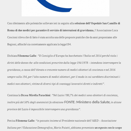
Con riferimento alle polemiche sollevate ieri in seguito alla
selezione dell’Ospedale San Camillo di
Roma di due medici per garantire il servizio di interruzioni di gravidanza
, l’Associazione Luca
Coscioni rileva che di fatto è stata accolta una delle proposte pratiche che da anni proponiamo alle
Regioni, affinché sia correttamente applicata la legge194.
Dichiara
Filomena Gallo
:
”Il Consiglio d’Europa ha bacchettato l’Italia nel 2014 perché viola i
diritti delle donne che -alle condizioni prescritte dalla legge 194/1978 – intendono interrompere la
gravidanza, a causa dell’elevato e crescente numero di medici obiettori di coscienza e nel 2016
sempre sulla 194, per l’alto numero di medici obiettori, per il modo in cui sarebbero discriminati i
medici non obiettori, vittime di diversi tipi di svantaggi lavorativi diretti e indiretti”.
Continua la
Dr.ssa Mirella Parachini:
”Nel Lazio l’80,7% dei medici sono obiettori di coscienza,
FONTE: Ministero della Salute
inoltre più del 50% degli anestesisti fa obiezione
, in alcune
province del Lazio è impossibile interrompere una gravidanza”.
Precisa
Filomena Gallo
: “
in passato insieme al Presidente nazionale dell’AIED – Associazione
Italiana per l’Educazione Demografica, Mario Puiatti, abbiamo presentato
un esposto con lo scopo