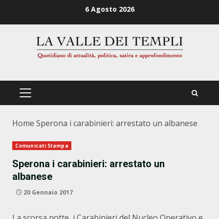
Zum
6 Agosto 2026
Inhalt
springen
PRIMÄRES
MENÜ
Home
Sperona i carabinieri: arrestato un albanese
Comunicati Stampa
Sperona i carabinieri: arrestato un
albanese
20 Gennaio 2017
La scorsa notte, i Carabinieri del Nucleo Operativo e