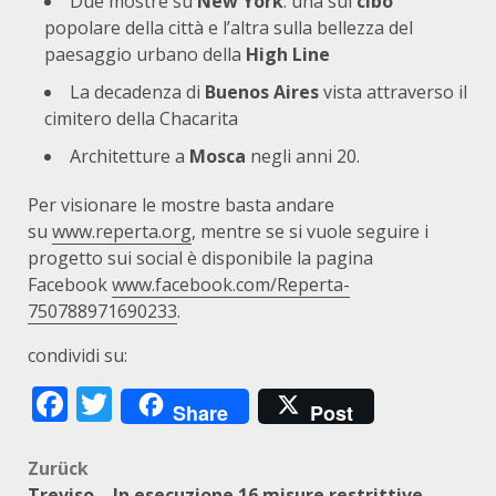
Due mostre su
New York
: una sul
cibo
popolare della città e l’altra sulla bellezza del
paesaggio urbano della
High Line
La decadenza di
Buenos Aires
vista attraverso il
cimitero della Chacarita
Architetture a
Mosca
negli anni 20.
Per visionare le mostre basta andare
su
www.reperta.org
, mentre se si vuole seguire i
progetto sui social è disponibile la pagina
Facebook
www.facebook.com/Reperta-
750788971690233
.
condividi su:
Facebook
Twitter
Share
Post
Beitragsnavigation
Zurück
Treviso – In esecuzione 16 misure restrittive