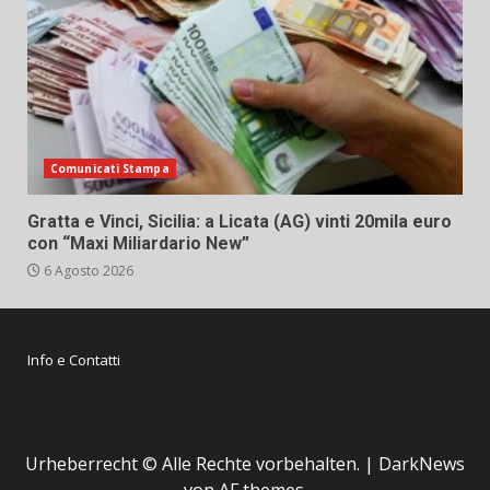
Comunicati Stampa
Gratta e Vinci, Sicilia: a Licata (AG) vinti 20mila euro
con “Maxi Miliardario New”
6 Agosto 2026
Info e Contatti
Urheberrecht © Alle Rechte vorbehalten.
|
DarkNews