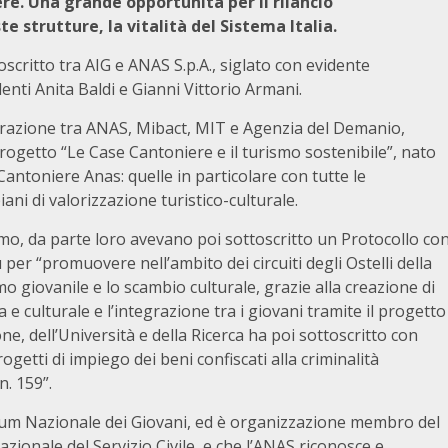
re. Una grande opportunità per il rilancio
te strutture, la vitalità del Sistema Italia.
scritto tra AIG e ANAS S.p.A., siglato con evidente
nti Anita Baldi e Gianni Vittorio Armani.
borazione tra ANAS, Mibact, MIT e Agenzia del Demanio,
 progetto “Le Case Cantoniere e il turismo sostenibile”, nato
e Cantoniere Anas: quelle in particolare con tutte le
iani di valorizzazione turistico-culturale.
ismo, da parte loro avevano poi sottoscritto un Protocollo co
 per “promuovere nell’ambito dei circuiti degli Ostelli della
mo giovanile e lo scambio culturale, grazie alla creazione di
e culturale e l’integrazione tra i giovani tramite il progetto
ione, dell’Università e della Ricerca ha poi sottoscritto con
rogetti di impiego dei beni confiscati alla criminalità
n. 159”.
Forum Nazionale dei Giovani, ed è organizzazione membro del
ionale del Servizio Civile, e che l’ANAS riconosce e