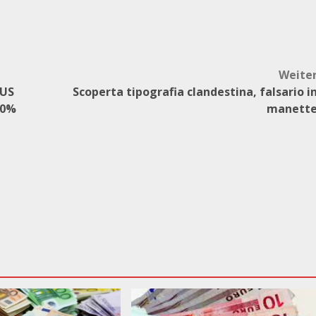
Weite
CUS
Scoperta tipografia clandestina, falsario i
60%
manett