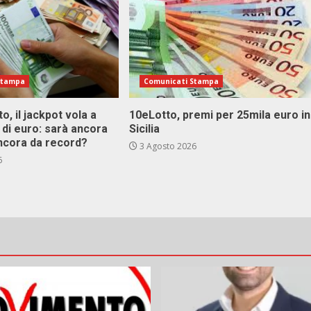
Stampa
Comunicati Stampa
o, il jackpot vola a
10eLotto, premi per 25mila euro in
i di euro: sarà ancora
Sicilia
ncora da record?
3 Agosto 2026
6