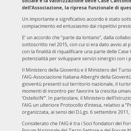
sociale e la valorizzazione delle Case Cantonie
dell’Associazione, la ripresa funzionale di ques
Un importante e significativo accordo è stato sotto
compiacimento ed entusiasmo dai rispettivi preside
E’ un accordo che “parte da lontano”, dalla colla
sottoscritto nel 2015, con cui si era dato avvio al
con la finalità di riqualificare una parte delle Cas
potenzialità per sviluppare servizi sinergici con i p
Il Ministero della Gioventù e il Ministero del Tur
l’AIG-Associazione Italiana Alberghi della Gioventù
gioventù presenti sul territorio nazionale, il turis
momenti di incontro per favorire la crescita umana 
‘OstelloIN’”. In particolare, il Ministero dell’Istruz
l’AIG un ulteriore Protocollo d’intesa, relativo a “P
organizzata, ai sensi del D.Lgs. 6 settembre 2011, 
Considerato che l’AIG è tra i Soci fondatori del 
Forum Nazionale del Terzo Settore e del Forum Naz