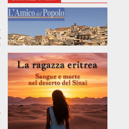
r
n
e