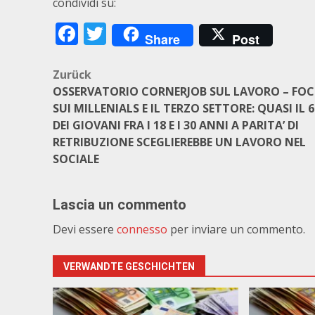
condividi su:
Facebook
Twitter
Share
Post
Beitragsnavigation
Zurück
OSSERVATORIO CORNERJOB SUL LAVORO – FO
SUI MILLENIALS E IL TERZO SETTORE: QUASI IL 
DEI GIOVANI FRA I 18 E I 30 ANNI A PARITA’ DI
RETRIBUZIONE SCEGLIEREBBE UN LAVORO NEL
SOCIALE
Lascia un commento
Devi essere
connesso
per inviare un commento.
VERWANDTE GESCHICHTEN