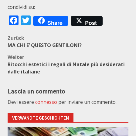
condividi su:
Facebook
Twitter
Share
Post
Beitragsnavigation
Zurück
MA CHI E’ QUESTO GENTILONI?
Weiter
Ritocchi estetici i regali di Natale più desiderati
dalle italiane
Lascia un commento
Devi essere
connesso
per inviare un commento.
VERWANDTE GESCHICHTEN