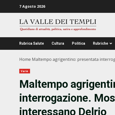
Zum
7 Agosto 2026
Inhalt
springen
Rubrica Salute
Cultura
Politica
Rubriche
Home
Maltempo agrigentino: presentata interroga
Varie
Maltempo agrigenti
interrogazione. Mos
interessano Delrio