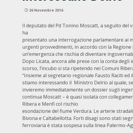
26 Novembre 2016
Il deputato del Pd Tonino Moscatt, a seguito del v
ha
presentato una interrogazione parlamentare ai min
urgenti provvedimenti, in accordo con la Regione s
un’emergenza che rischia di diventare ingovernabi
Dopo Licata, ancora alle prese con la conta degli 
scorso, l’incubo si sta ripetendo nei Comuni Ribera
“Insieme al segretario regionale Fausto Raciti ed 
stiamo interessando il Ministro Delrio al quale, sen
invieremo immediatamente un dossier sugli ingenti
continua Moscatt – è quasi isolata con collegamenti 
Ribera e Menfi col rischio
esondazione del fiume Verdura. Le arterie stradali 
Bivona e Caltabellotta. Forti disagi sono stati seg
ferroviaria è stata sospesa sulla linea Palermo-Ag