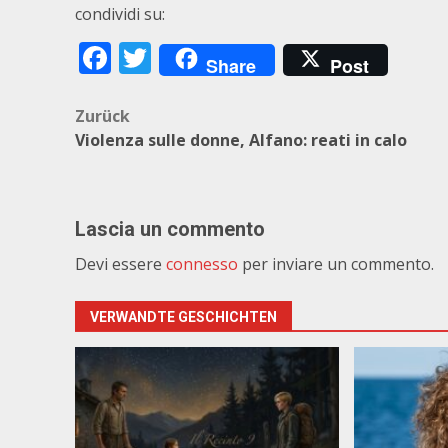
condividi su:
Facebook
Twitter
Share
Post
Beitragsnavigation
Zurück
Violenza sulle donne, Alfano: reati in calo
Lascia un commento
Devi essere
connesso
per inviare un commento.
VERWANDTE GESCHICHTEN