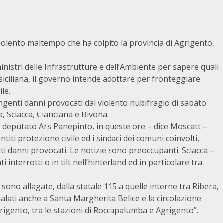
iolento maltempo che ha colpito la provincia di Agrigento,
istri delle Infrastrutture e dell’Ambiente per sapere quali
iciliana, il governo intende adottare per fronteggiare
le.
ingenti danni provocati dal violento nubifragio di sabato
, Sciacca, Cianciana e Bivona.
il deputato Ars Panepinto, in queste ore – dice Moscatt –
titi protezione civile ed i sindaci dei comuni coinvolti,
 danni provocati. Le notizie sono preoccupanti. Sciacca –
interrotti o in tilt nell’hinterland ed in particolare tra
sono allagate, dalla statale 115 a quelle interne tra Ribera,
nalati anche a Santa Margherita Belice e la circolazione
rigento, tra le stazioni di Roccapalumba e Agrigento”.