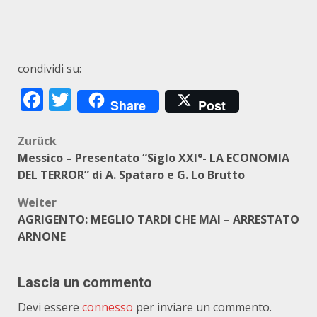
condividi su:
Facebook
Twitter
Share
Post
Beitragsnavigation
Zurück
Messico – Presentato “Siglo XXI°- LA ECONOMIA
DEL TERROR” di A. Spataro e G. Lo Brutto
Weiter
AGRIGENTO: MEGLIO TARDI CHE MAI – ARRESTATO
ARNONE
Lascia un commento
Devi essere
connesso
per inviare un commento.