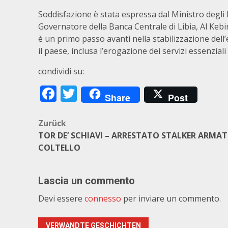
Soddisfazione è stata espressa dal Ministro degli 
Governatore della Banca Centrale di Libia, Al Kebir,
è un primo passo avanti nella stabilizzazione dell
il paese, inclusa l’erogazione dei servizi essenziali 
condividi su:
Facebook
Twitter
Share
Post
Beitragsnavigation
Zurück
TOR DE’ SCHIAVI – ARRESTATO STALKER ARMAT
COLTELLO
Lascia un commento
Devi essere
connesso
per inviare un commento.
VERWANDTE GESCHICHTEN