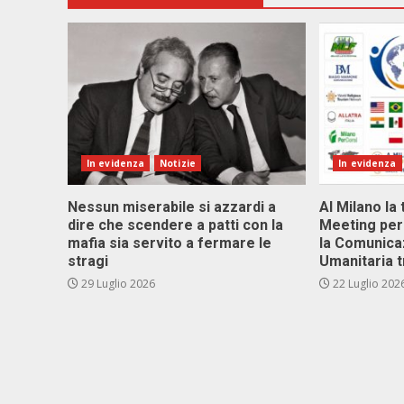
In evidenza
Notizie
In evidenza
Nessun miserabile si azzardi a
Al Milano la 
dire che scendere a patti con la
Meeting per 
mafia sia servito a fermare le
la Comunica
stragi
Umanitaria t
29 Luglio 2026
22 Luglio 202